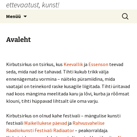
ettevaatust, kunst!
Liigu
sisu
Otsi:
Menüü
juurde
Avaleht
Kirbutsirkus on tsirkus, kus
Keevallik
ja
Essenson
teevad
seda, mida nad ise tahavad. Tihti kukub trikk välja
ennenägematu vormina – näiteks püramiidina, mida
vaatajal on teinekord raske kusagile liigitada. Tihti üritavad
nad koos mängima meelitada karu ja lõvi, kurba ja rõõmsat
klouni, tihti hüppavad lihtsalt üle oma varju.
Kirbutsirkus on olnud kahe festivali – mängulise kunsti
festivali
Maikellukese päevad
ja
Rahvusvahelise
Raadiokunsti Festivali Radiaator
– peakorraldaja.