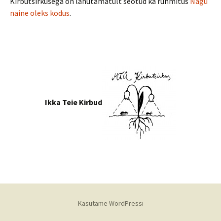
Kirbutsirkusega on lahutamatult seotud ka rühmitus
Nagu
naine oleks kodus
.
Ikka Teie Kirbud
Kasutame WordPressi