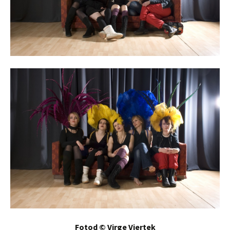
Fotod © Virge Viertek