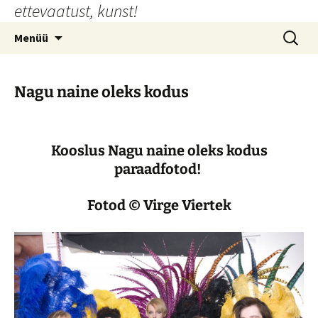
ettevaatust, kunst!
Liigu
sisu
Otsi:
Menüü
juurde
Nagu naine oleks kodus
Kooslus Nagu naine oleks kodus
paraadfotod!
Fotod © Virge Viertek