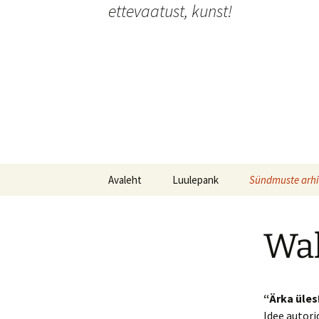
ettevaatust, kunst!
Liigu
sisu
juurde
Avaleht
Luulepank
Sündmuste arhi
Luulepank
Festivalid
Wak
Luulepank kogub Ukraina
Etendused
luulet
Installatsioonid
“Ärka üles
Intervjuud & art
G
Idee autori