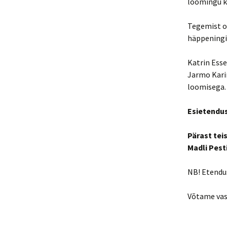
loomingu k
Tegemist o
häppeningi
Katrin Esse
Jarmo Karin
loomisega.
Esietendus
Pärast tei
Madli Pesti
NB! Etendus
Võtame vas