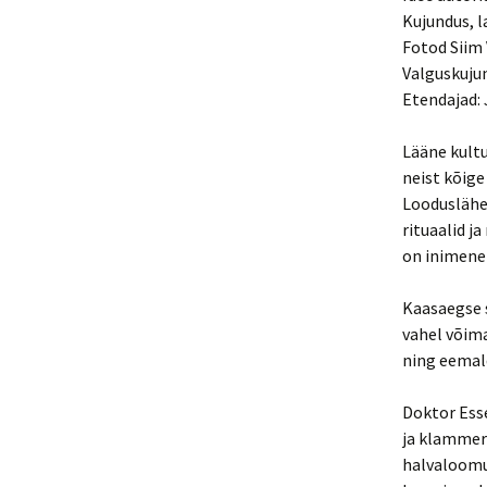
Kujundus, l
Fotod Siim
Valguskujun
Etendajad:
Lääne kultu
neist kõig
Looduslähe
rituaalid j
on inimene
Kaasaegse s
vahel võima
ning eemald
Doktor Ess
ja klammer
halvaloomul