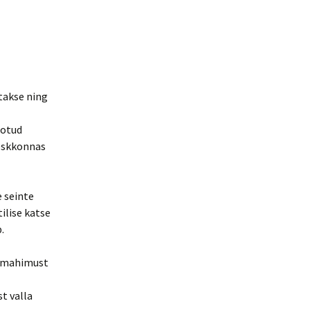
takse ning
eotud
keskkonnas
e seinte
ilise katse
.
aamahimust
t valla