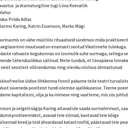
avastus ja dramaturgiline tugi Liina Keevallik
 Vahur
Maikellukese päevad 2012
Kava
dus Priidu Adlas
Maikellukese päevad 2013
 Jarmo Karing, Katrin Essenson, Marko Mägi
Maikellukese päevad 2014
Kava Vol.1
uriruumis on vähe müstilisi rituaalseid sündmusi mida praktiseeri
e aeglasemini muutuvad on enamasti seotud Vikatimehe tulekuga.
Maikellukese päevad 2015
Kava Vol.2
daste rahvaste kogukonnas on loomulik suhe surmaga, sellega s
a nende tähenduslikkus säilinud. Meile tundub, et tänapäeva linna
Maikellukese päevad 2016
Kava
 neist seostest võõrandumas ning oleviku olulisus ähmastunud.
Maikellukese päevad 2017
Reklaamklipp
Kava
kisofreelise üldise õhkkonna foonil pakume teile teatri turvalist
lust süveneda poolteist tundi olemise ajalikkusesse. Teeme poeet
ame kapitalismi, sõja ja ka inimese ning vaatleme, mis siis juhtub
enson ja selgeltnägija Karing aitavad üle saada surmahirmust, s
dumisprobleemidest, avavad teie silmad, kaotavad teie kõige
isemad kired ja teid ähvardavad katastroofid, päästavad teie peas