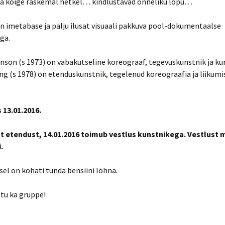
a kõige raskemal hetkel… kindlustavad õnneliku lõpu…
n imetabase ja palju ilusat visuaali pakkuva pool-dokumentaalse
ga.
nson (s 1973) on vabakutseline koreograaf, tegevuskunstnik ja ku
g (s 1978) on etenduskunstnik, tegelenud koreograafia ja liikumi
 13.01.2016.
st etendust, 14.01.2016 toimub vestlus kunstnikega. Vestlust
.
el on kohati tunda bensiini lõhna.
tu ka gruppe!