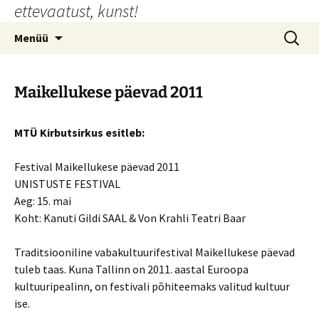
ettevaatust, kunst!
Liigu
sisu
Otsi:
Menüü
juurde
Maikellukese päevad 2011
MTÜ Kirbutsirkus esitleb:
Festival Maikellukese päevad 2011
UNISTUSTE FESTIVAL
Aeg: 15. mai
Koht: Kanuti Gildi SAAL & Von Krahli Teatri Baar
Traditsiooniline vabakultuurifestival Maikellukese päevad
tuleb taas. Kuna Tallinn on 2011. aastal Euroopa
kultuuripealinn, on festivali põhiteemaks valitud kultuur
ise.