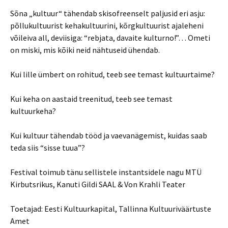
Sõna „kultuur“ tähendab skisofreenselt paljusid eri asju:
põllukultuurist kehakultuurini, kõrgkultuurist ajaleheni
võileiva all, deviisiga: “rebjata, davaite kulturno!”… Ometi
on miski, mis kõiki neid nähtuseid ühendab.
Kui lille ümbert on rohitud, teeb see temast kultuurtaime?
Kui keha on aastaid treenitud, teeb see temast
kultuurkeha?
Kui kultuur tähendab tööd ja vaevanägemist, kuidas saab
teda siis “sisse tuua”?
Festival toimub tänu sellistele instantsidele nagu MTÜ
Kirbutsrikus, Kanuti Gildi SAAL & Von Krahli Teater
Toetajad: Eesti Kultuurkapital, Tallinna Kultuuriväärtuste
Amet