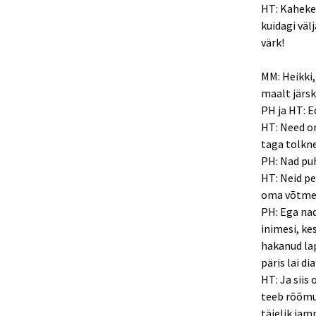
HT: Kahekes
kuidagi väl
värk!
MM: Heikki,
maalt järsk
PH ja HT: E
HT: Need on
taga tolkne
PH: Nad pu
HT: Neid pe
oma võtmeis
PH: Ega nad
inimesi, ke
hakanud lap
päris lai d
HT: Ja siis
teeb rõõmug
täielik jam