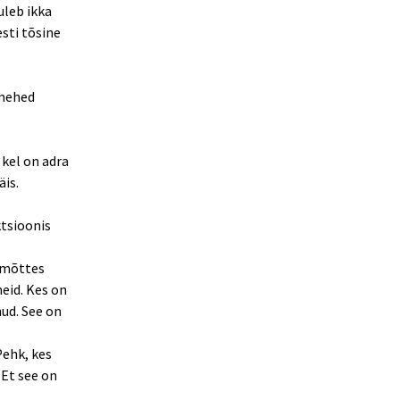
uleb ikka
esti tõsine
 mehed
 kel on adra
äis.
ktsioonis
s mõttes
meid. Kes on
nud. See on
Pehk, kes
 Et see on