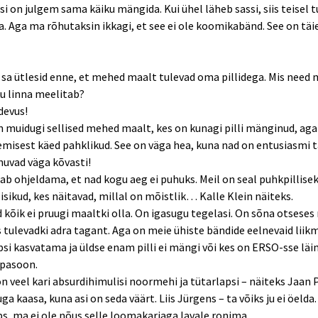
i on julgem sama käiku mängida. Kui ühel läheb sassi, siis teisel t
ja. Aga ma rõhutaksin ikkagi, et see ei ole koomikabänd. See on täi
 sa ütlesid enne, et mehed maalt tulevad oma pillidega. Mis need
u linna meelitab?
devus!
 muidugi sellised mehed maalt, kes on kunagi pilli mänginud, aga
misest käed pahklikud. See on väga hea, kuna nad on entusiasmi t
huvad väga kõvasti!
ab ohjeldama, et nad kogu aeg ei puhuks. Meil on seal puhkpillise
ikud, kes näitavad, millal on mõistlik… Kalle Klein näiteks.
 kõik ei pruugi maaltki olla. On igasugu tegelasi. On sõna otsese
s tulevadki adra tagant. Aga on meie ühiste bändide eelnevaid liik
si kasvatama ja üldse enam pilli ei mängi või kes on ERSO-sse läi
iapasoon.
 on veel kari absurdihimulisi noormehi ja tütarlapsi – näiteks Jaan 
a kaasa, kuna asi on seda väärt. Liis Jürgens – ta võiks ju ei öelda.
ps, ma ei ole nõus selle loomakarjaga lavale ronima.