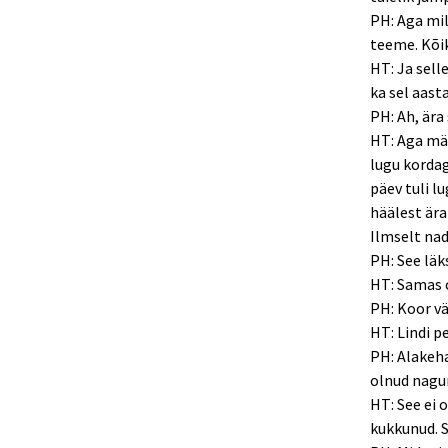
PH: Aga mil
teeme. Kõik
HT: Ja sell
ka sel aasta
PH: Ah, är
HT: Aga mäl
lugu kordag
päev tuli l
häälest ära
Ilmselt nad
PH: See läk
HT: Samas o
PH: Koor v
HT: Lindi p
PH: Alakeha
olnud nagun
HT: See ei 
kukkunud. 