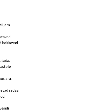
hiljem
peavad
ad hakkavad
utada.
tastele
kus ära.
hevad sedasi
nud.
 Bandi