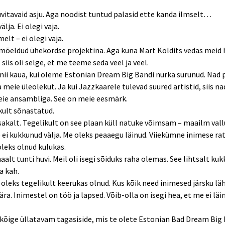
vitavaid asju. Aga noodist tuntud palasid ette kanda ilmselt…
älja. Ei olegi vaja.
elt – ei olegi vaja.
 mõeldud ühekordse projektina. Aga kuna Mart Koldits vedas meid 
siis oli selge, et me teeme seda veel ja veel.
nii kaua, kui oleme Estonian Dream Big Bandi nurka surunud. Nad 
meie üleolekut. Ja kui Jazzkaarele tulevad suured artistid, siis n
ie ansambliga. See on meie eesmärk.
kult sõnastatud.
isakalt. Tegelikult on see plaan küll natuke võimsam – maailm vall
 ei kukkunud välja. Me oleks peaaegu läinud. Viiekümne inimese ra
leks olnud kulukas.
alt tunti huvi. Meil oli isegi sõiduks raha olemas. See lihtsalt kuk
a kah.
 oleks tegelikult keerukas olnud. Kus kõik need inimesed järsku lä
ära. Inimestel on töö ja lapsed. Võib-olla on isegi hea, et me ei läi
kõige üllatavam tagasiside, mis te olete Estonian Bad Dream Big