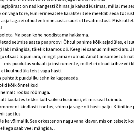
legipärast on nad kangesti õhinas ja käivad küsimas, millal me se
 on väga tore, kuni erinevatele karakteritele meeldib seda totrus
e asja taga ei olnud eelmine aasta suurt ettevalmistust. Miski ütleb,
l.
a seleta. Ma pean kohe noodistama hakkama.
etad eelmise aasta peaproovi. Õhtul panime kõik asjad üles, ei s
i läbi mängida, täielik kaamos oli. Keegi ei saanud millestki aru. 
ugu otsast lõpuni ära, mingit jama ei olnud. Ainult ansambel oli na
 – mis puudutas vokaali ja instrumente, millel ei olnud krihve või k
 ei kuulnud üksteist väga hästi.
s puhtalt puuduliku tehnika kapsaaeda.
lid kõik õnnelikud.
ähemalt röökis rõõmuga.
ealt kuulates tekkis küll väikesi küsimusi, et mis seal toimub.
moment kindlasti töötas, võimu ja väge oli hästi palju. Kliiniline 
ii taotlus.
ole ka võimalik. See orkester on nagu vana klaver, mis on teiselt ko
Sellega saab veel mängida…