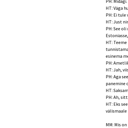
PH: Midagi.
HT: Väga hu
PH: Ei tule v
HT: Just nim
PH: See oli
Estoniasse, 
HT: Teeme 
tunnistama 
esinema me
PH: Ametli
HT: Jah, vi
PH: Aga see
panemine o
HT: Saksama
PH: Ah, sitt
HT: Eks see
välismaale 
MM: Mis on 