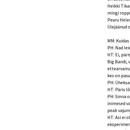
Heikki Tika
mingi roppu
Pearu Hele
Ülejäänud o
MM: Kuidas 
PH: Nad lei
HT: Ei, päri
Big Bandi, 
ettearvamat
kes on pas
PH: Üheksa
HT: Päris l
PH: Sinna o
inimesed va
peab vajuma
HT: Asi ei o
eksperiment