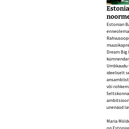
Estonia
noorme
Estonian B
enneolemat
Rahvusooper
muusikapree
Dream Big B
kümnendam
Umbkaudu vi
ideeliselt
ansamblist 
või rohkem
Seltskonna 
ambitsioon
unenäod lav
Maria Mölde
on Estonia