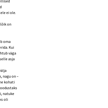
ellised
ud
ele ei ole.
Kõik on
gib oma
rida. Kui
uhtub väga
selle asja
välja
n, nagu on –
me kohati
 moodustaks
i, natuke
s oli