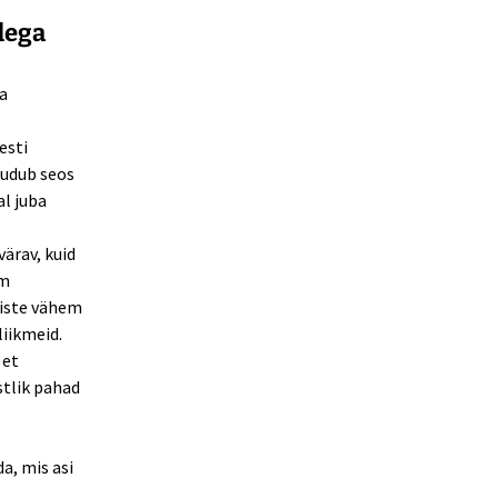
dega
a
esti
uudub seos
al juba
ärav, kuid
rm
eiste vähem
iikmeid.
 et
stlik pahad
da, mis asi