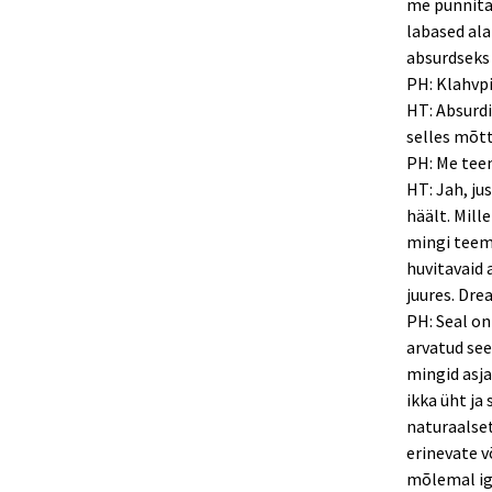
me punnitam
labased ala
absurdseks 
PH: Klahvpil
HT: Absurdi
selles mõtt
PH: Me teem
HT: Jah, ju
häält. Mille
mingi teema
huvitavaid 
juures. Dre
PH: Seal on
arvatud see
mingid asja
ikka üht ja
naturaalse
erinevate v
mõlemal ig