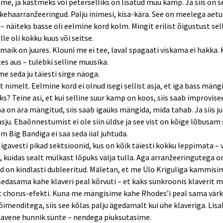
e, ja kastmeks või peterselliks on lisatud muu kamp. Ja siis on s
kehaarranžeeringud. Palju inimesi, kisa-kära. See on meelega aet
– näiteks basse oli eelmine kord kolm. Mingit erilist õigustust sell
le oli kokku kuus või seitse.
maik on juures. Klouni me ei tee, laval spagaati viskama ei hakka. 
es aus – tulebki selline muusika.
e seda ju täiesti sirge näoga.
st nimelt. Eelmine kord ei olnud isegi sellist asja, et iga bass män
ks? Teine asi, et kui selline suur kamp on koos, siis saab improvisee
 on ära mängitud, siis saab igaüks mängida, mida tahab. Ja siis j
asju. Ebaõnnestumist ei ole siin üldse ja see vist on kõige lõbusam 
am Big Bandiga ei saa seda iial juhtuda.
 igavesti pikad sektsioonid, kus on kõik täiesti kokku leppimata – 
, kuidas sealt mülkast lõpuks välja tulla. Aga arranžeeringutega o
d on kindlasti dubleeritud. Mäletan, et me Ülo Kriguliga kammisi
 sedasama kahe klaveri peal kõrvuti – et kaks sünkroonis klaverit
t chorus-efekti. Kuna me mängisime kahe Rhodes’i peal sama värk
õimenditega, siis see kõlas palju ägedamalt kui ühe klaveriga. Lisak
avene hunnik sünte – nendega piuksutasime.