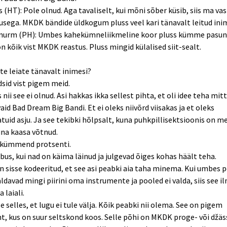
s (HT): Pole olnud. Aga tavaliselt, kui mõni sõber küsib, siis ma vas
sega. MKDK bändide üldkogum pluss veel kari tänavalt leitud inim
nurm (PH): Umbes kahekümneliikmeline koor pluss kümme pasun
n kõik vist MKDK reastus. Pluss mingid külalised siit-sealt.
te leiate tänavalt inimesi?
dsid vist pigem meid.
s nii see ei olnud. Asi hakkas ikka sellest pihta, et oli idee teha mi
vaid Bad Dream Big Bandi. Et ei oleks niivõrd viisakas ja et oleks
uid asju. Ja see tekibki hõlpsalt, kuna puhkpillisektsioonis on m
una kaasa võtnud.
kümmend protsenti.
õbus, kui nad on käima läinud ja julgevad õiges kohas häält teha.
n sisse kodeeritud, et see asi peabki aia taha minema. Kui umbes 
ldavad mingi piirini oma instrumente ja pooled ei valda, siis see i
 laiali.
le selles, et lugu ei tule välja. Kõik peabki nii olema. See on pigem
, kus on suur seltskond koos. Selle põhi on MKDK proge- või džäss