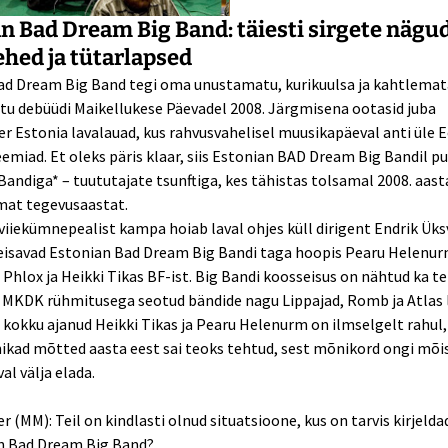
n Bad Dream Big Band: täiesti sirgete nägu
hed ja tütarlapsed
ad Dream Big Band tegi oma unustamatu, kurikuulsa ja kahtlemat
u debüüdi Maikellukese Päevadel 2008. Järgmisena ootasid juba
 Estonia lavalauad, kus rahvusvahelisel muusikapäeval anti üle E
miad. Et oleks päris klaar, siis Estonian BAD Dream Big Bandil p
andiga* – tuututajate tsunftiga, kes tähistas tolsamal 2008. aast
at tegevusaastat.
iekümnepealist kampa hoiab laval ohjes küll dirigent Endrik Üksv
 seisavad Estonian Bad Dream Big Bandi taga hoopis Pearu Helenu
Phlox ja Heikki Tikas BF-ist. Big Bandi koosseisus on nähtud ka t
 MKDK rühmitusega seotud bändide nagu Lippajad, Romb ja Atlas l
kokku ajanud Heikki Tikas ja Pearu Helenurm on ilmselgelt rahul,
ikad mõtted aasta eest sai teoks tehtud, sest mõnikord ongi mõi
al välja elada.
r (MM): Teil on kindlasti olnud situatsioone, kus on tarvis kirjelda
n Bad Dream Big Band?