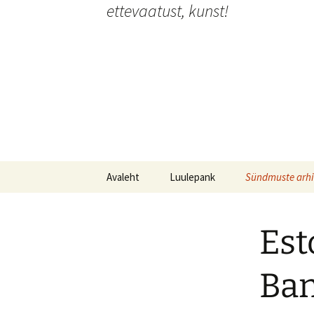
ettevaatust, kunst!
Liigu
sisu
juurde
Avaleht
Luulepank
Sündmuste arhi
Luulepank
Festivalid
Est
Luulepank kogub Ukraina
Etendused
luulet
Installatsioonid
Ban
Intervjuud & art
G