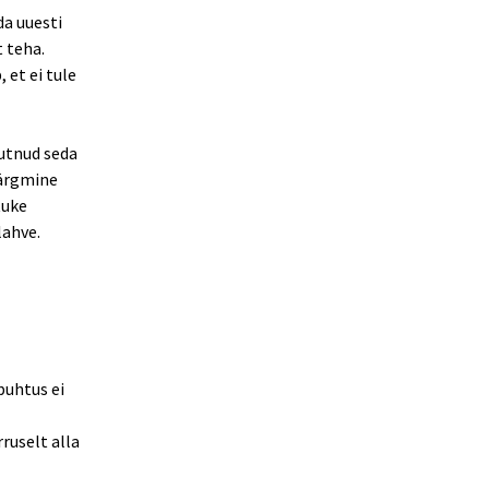
da uuesti
t teha.
 et ei tule
uutnud seda
Järgmine
tuke
lahve.
puhtus ei
rruselt alla