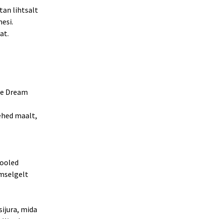
tan lihtsalt
esi.
at.
tte Dream
ehed maalt,
pooled
lmselgelt
ijura, mida