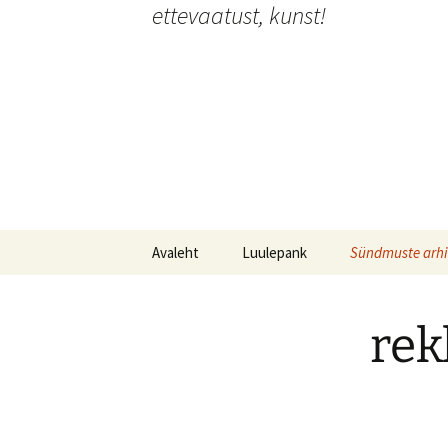
ettevaatust, kunst!
Liigu
sisu
juurde
Avaleht
Luulepank
Sündmuste arhi
Luulepank
Festivalid
rek
Luulepank kogub Ukraina
Etendused
luulet
Installatsioonid
Intervjuud & art
G