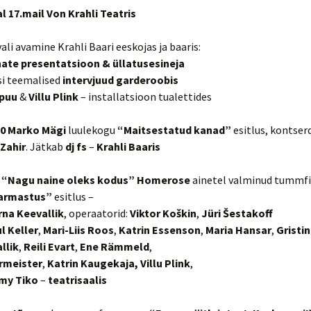
l 17.mail Von Krahli Teatris
Maikellukese päevad 2012
Kava
ali avamine Krahli Baari eeskojas ja baaris:
Maikellukese päevad 2013
ate presentatsioon & üllatusesineja
si teemalised
intervjuud garderoobis
Maikellukese päevad 2014
Kava Vol.1
epuu
&
Villu Plink
– installatsioon tualettides
Maikellukese päevad 2015
Kava Vol.2
.30 Marko Mägi
luulekogu
“Maitsestatud kanad”
esitlus, kontser
Zahir
. Jätkab
dj fs
–
Krahli Baaris
Maikellukese päevad 2016
Kava
i
“Nagu naine oleks kodus” Homerose
ainetel valminud tummf
Maikellukese päevad 2017
Reklaamklipp
Kava
armastus”
esitlus –
rna Keevallik
, operaatorid:
Viktor Koškin
,
Jüri Šestakoff
l Keller
,
Mari-Liis Roos
,
Katrin Essenson
,
Maria Hansar
,
Gristi
llik
,
Reili Evart
,
Ene Rämmeld
,
rmeister
,
Katrin Kaugekaja, Villu Plink
,
my Tiko
–
teatrisaalis