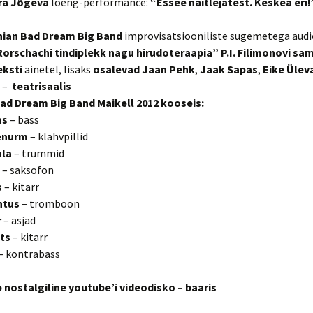
ra Jõgeva
loeng-performance:
“Essee näitlejatest. Keskea eri!
nian Bad Dream Big Band
improvisatsiooniliste sugemetega audi
orschachi tindiplekk nagu hirudoteraapia” P.I. Filimonovi sa
eksti
ainetel, lisaks
osalevad Jaan Pehk
,
Jaak Sapas
,
Eike Ülev
–
teatrisaalis
ad Dream Big Band Maikell 2012 kooseis:
as
– bass
enurm
– klahvpillid
ula
– trummid
– saksofon
s
– kitarr
ntus
– tromboon
r
– asjad
ts
– kitarr
– kontrabass
b nostalgiline youtube’i videodisko – baaris