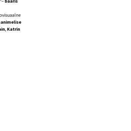
”
–
baaris
ovisuaalne
manimelise
ain
,
Katrin