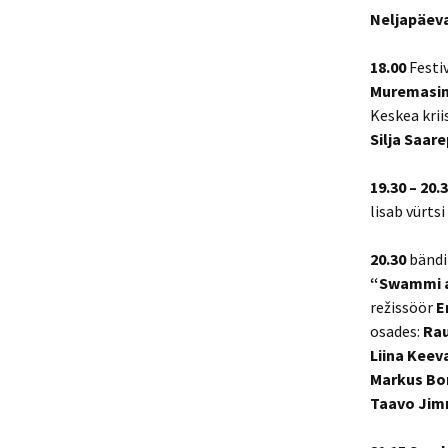
Neljapäeva
18.00
Festiv
Muremasin
Keskea krii
Silja Saar
19.30 – 20
lisab vürtsi
20.30
bänd
“Swammi 
režissöör
E
osades:
Rau
Liina Keeva
Markus Bo
Taavo Jim