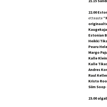
21.15
Sand
22.00 Esto
etteaste
“R
originaalt
Kaugekaja
Estonian B
Heikki Tik
Pearu Hel
Margo Paj
Kalle Klein
Kalle Tika
Andres Ko
Raul Kelle
Kristo Roo
Siim Soop
23.00 alga