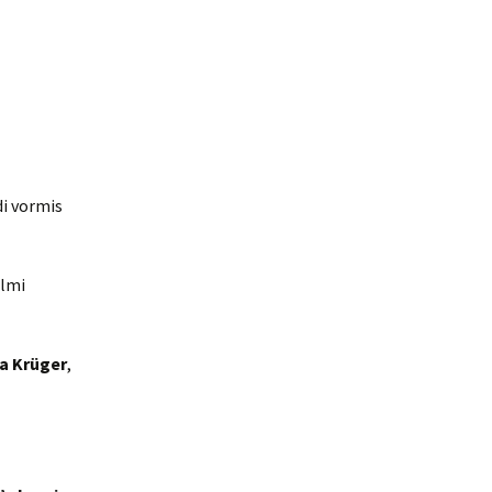
di vormis
ilmi
na Krüger
,