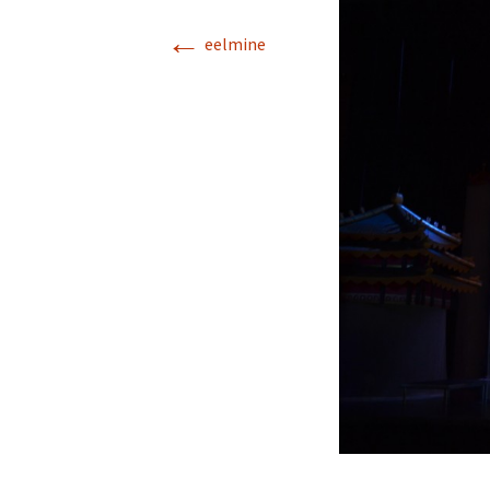
←
eelmine