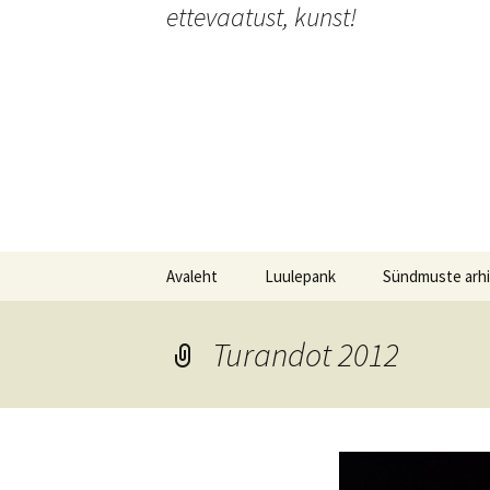
ettevaatust, kunst!
Liigu
sisu
juurde
Avaleht
Luulepank
Sündmuste arhi
Luulepank
Festivalid
Turandot 2012
Luulepank kogub Ukraina
Etendused
luulet
Installatsioonid
Intervjuud & art
G