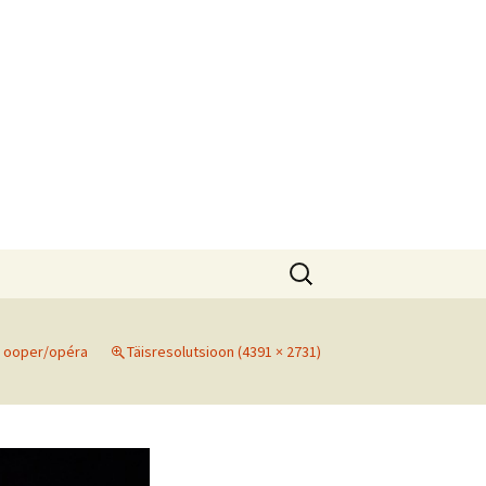
Otsi:
tfolio
n
ooper/opéra
Täisresolutsioon (4391 × 2731)
K est
K fr