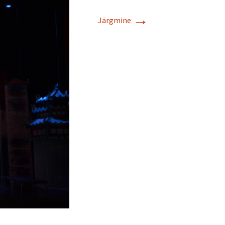
→
Järgmine