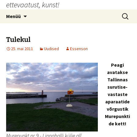
ettevaatust, kunst!
Liigu
sisu
Otsi:
Menüü
juurde
Tulekul
25. mai 2011
Uudised
Essenson
Peagi
avatakse
Tallinnas
surutise-
vastaste
aparaatide
võrgustik
Murepunkti
de kett!
Murepunkt nr 9 - Linnahalli külje all