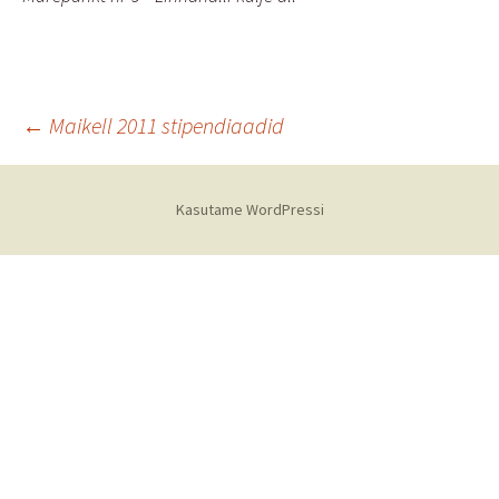
Postituste
←
Maikell 2011 stipendiaadid
töölaud
Kasutame WordPressi