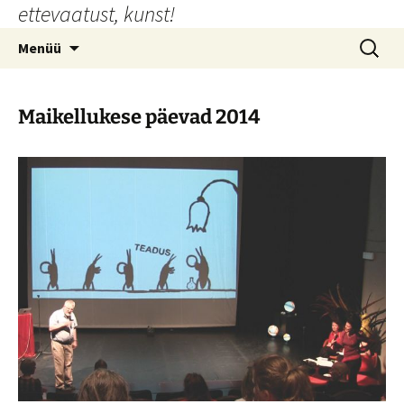
ettevaatust, kunst!
Liigu
sisu
Otsi:
Menüü
juurde
Maikellukese päevad 2014