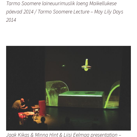
Tarmo Soomere laineuurimuslik loeng Maikellukese
päevad 2014 / Tarmo Soomere Lecture – May Lily Days
2014
Jaak Kikas & Minna Hint & Liisi Eelmaa presentation –