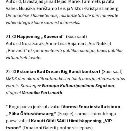
Autorid, lavastajad ja näitlejad: Marek Tammets ja Aita
Vaher. Muusika: Farištamo Leis ja Viktor-Kristjan Lanberg
Omanäoline klounietendus, mis katsetab üle piiri minevate
vahenditega klouni saamist inimeseks.
21.30
Häppening „Kaevurid“
(Suur saal)
Autorid Nora Särak, Anna-Liisa Rajamart, Ats Nukki jt.
„Kaevurid“ eksperimenteerib publiku ruumiga, tuues publiku
virtuaalselt lavale.
22.00
Estonian Bad Dream Big Bandi kontsert
(Suur saal)
MKDK demokraatlik vabaorkester tuleb uues ja ettearvamatus
vormis. Kaastegev
Euroopa Kultuuripealinna Segakoor
,
dirigent
Veronika Portsmuth
.
* Kogu päeva jooksul avatud
Vormsi Ennu installatsioon
„Püha Õhtusöömaaeg“
(Fuajee), samuti toimub kogu
päeva vältel
Kanuti Gildi SAALi tiimi häppening „VIP-
tsoon“
(Draakoni Galerii poolne sissepääs)