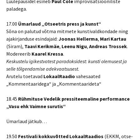
Luulepausidel esineb
Paul Cole
improvisatsiooniliste
paladega.
17.00
Ümarlaud „Otseetris press ja kunst“
Sõna on palutud võtma mitmete kunstivaldkondade ning
ajakirjanduse esindajaid:
Joonas Hellerma
,
Mari Kartau
(Siram),
Taavi Kerikmäe
,
Leenu Nigu
,
Andreas Trossek
.
Modereerib
Kaarel Kressa
.
Keskustelu igikestvatest paradoksidest: kunsti olemusest ja
selle tõlgendamise adekvaatsusest.
Arutelu toetavad
LokaalRaadio
vahesaated
„Kommentaaridega“ ja „Kommentaarideta“
18.45
Rühmituse Vedelik pressiteemaline performance
„Vasu ehk Vaimne surutis“
Ümarlaud jätkub…
19.50
Festivali kokkuvõtted LokaalRaadios
(EKKM, otse-