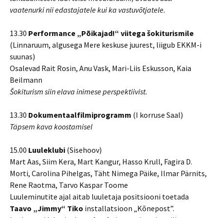
vaatenurki nii edastajatele kui ka vastuvõtjatele.
13.30
Performance „Põikajad!“ viitega šokiturismile
(Linnaruum, algusega Mere keskuse juurest, liigub EKKM-i
suunas)
Osalevad Rait Rosin, Anu Vask, Mari-Liis Eskusson, Kaia
Beilmann
Šokiturism siin elava inimese perspektiivist.
13.30
Dokumentaalfilmiprogramm
(I korruse Saal)
Täpsem kava koostamisel
15.00
Luuleklubi
(Sisehoov)
Mart Aas, Siim Kera, Mart Kangur, Hasso Krull, Fagira D.
Morti, Carolina Pihelgas, Täht Nimega Päike, Ilmar Pärnits,
Rene Raotma, Tarvo Kaspar Toome
Luuleminutite ajal aitab luuletaja positsiooni toetada
Taavo „Jimmy“ Tiko
installatsioon „Kõnepost”.