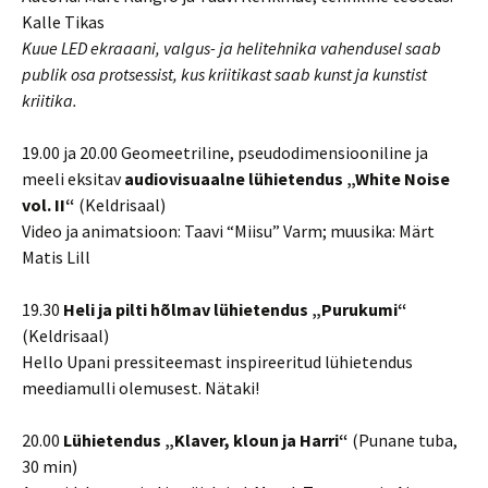
Kalle Tikas
Kuue LED ekraaani, valgus- ja helitehnika vahendusel saab
publik osa protsessist, kus kriitikast saab kunst ja kunstist
kriitika.
19.00 ja 20.00 Geomeetriline, pseudodimensiooniline ja
meeli eksitav
audiovisuaalne lühietendus „White Noise
vol. II“
(Keldrisaal)
Video ja animatsioon: Taavi “Miisu” Varm; muusika: Märt
Matis Lill
19.30
Heli ja pilti hõlmav lühietendus „Purukumi“
(Keldrisaal)
Hello Upani pressiteemast inspireeritud lühietendus
meediamulli olemusest. Nätaki!
20.00
Lühietendus „Klaver, kloun ja Harri“
(Punane tuba,
30 min)