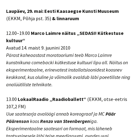
Laupäev, 29. mai: Eesti Kaasaegse Kunsti Muuseum
(EKKM, Põhja pst. 35)
& linnaruum
12.00–19.00
Marco Laimre näitus „SEDASI! Kütkestuse
kultuur“
Avatud 14. maist 9. juunini 2010
Pärast kaheaastast moratooriumi teeb Marco Laimre
kunstnikuna comebacki kütkestuse kultuuri lipu all. Näitus on
eksperimentaalne, erinevatest installatsioonidest koosnev
keskkond, kus oluline ja võimalik avaldub läbi poeetiliste ning
analüütiliste tehnikate.
13.00
LokaalRaadio „Raadioballett“
(EKKM, otse-eetris
107,2 FM)
Uue saatesarja avalöögi annab koreograaf ja MC
Päär
Päärenson
koos
Renzo van Steenbergen
iga.
Eksperimentaalne saatesari on formaat, mis läheneb
tantsuainesele läbi teise meediaruumi, avades uusi