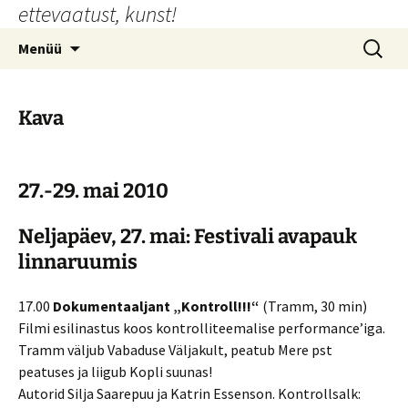
ettevaatust, kunst!
Liigu
sisu
Otsi:
Menüü
juurde
Kava
27.-29. mai 2010
Neljapäev, 27. mai: Festivali avapauk
linnaruumis
17.00
Dokumentaaljant „Kontroll!!!“
(Tramm, 30 min)
Filmi esilinastus koos kontrolliteemalise performance’iga.
Tramm väljub Vabaduse Väljakult, peatub Mere pst
peatuses ja liigub Kopli suunas!
Autorid Silja Saarepuu ja Katrin Essenson. Kontrollsalk: