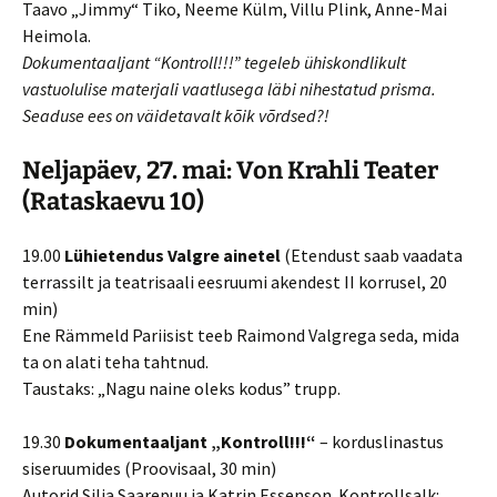
Taavo „Jimmy“ Tiko, Neeme Külm, Villu Plink, Anne-Mai
Heimola.
Dokumentaaljant “Kontroll!!!” tegeleb ühiskondlikult
vastuolulise materjali vaatlusega läbi nihestatud prisma.
Seaduse ees on väidetavalt kõik võrdsed?!
Neljapäev, 27. mai: Von Krahli Teater
(Rataskaevu 10)
19.00
Lühietendus Valgre ainetel
(Etendust saab vaadata
terrassilt ja teatrisaali eesruumi akendest II korrusel, 20
min)
Ene Rämmeld Pariisist teeb Raimond Valgrega seda, mida
ta on alati teha tahtnud.
Taustaks: „Nagu naine oleks kodus” trupp.
19.30
Dokumentaaljant „Kontroll!!!“
– korduslinastus
siseruumides (Proovisaal, 30 min)
Autorid Silja Saarepuu ja Katrin Essenson. Kontrollsalk: