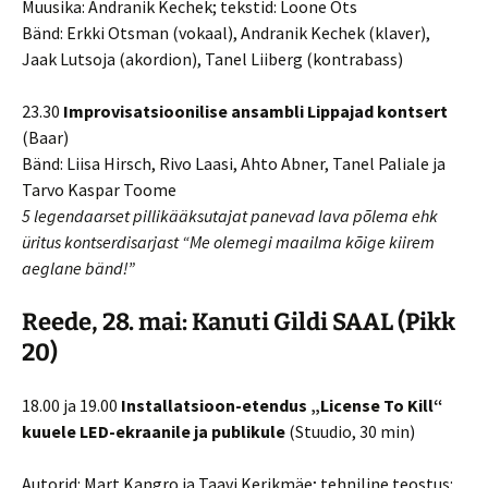
Muusika: Andranik Kechek; tekstid: Loone Ots
Bänd: Erkki Otsman (vokaal), Andranik Kechek (klaver),
Jaak Lutsoja (akordion), Tanel Liiberg (kontrabass)
23.30
Improvisatsioonilise ansambli Lippajad kontsert
(Baar)
Bänd: Liisa Hirsch, Rivo Laasi, Ahto Abner, Tanel Paliale ja
Tarvo Kaspar Toome
5 legendaarset pillikääksutajat panevad lava põlema ehk
üritus kontserdisarjast “Me olemegi maailma kõige kiirem
aeglane bänd!”
Reede, 28. mai: Kanuti Gildi SAAL
(Pikk
20)
18.00 ja 19.00
Installatsioon-etendus „License To Kill“
kuuele LED-ekraanile ja publikule
(Stuudio, 30 min)
Autorid: Mart Kangro ja Taavi Kerikmäe; tehniline teostus: