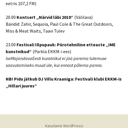
eetris 107,2 FM)
20.00
Kontsert „Närvid läbi 2010“
(Välilava)
Bändid: Zahir, Sequoia, Paul Cole & The Great Outdoors,
Miss & Meat Waits, Taavi Tulev
23.00
Festivali lõpupauk: Pürotehniline etteaste „IME
kunstnikud“
(Parkla EKKM-i ees)
IseMajandavaEesti kunstnikul ei jää parema tulemuse
saavutamiseks muud üle, kui ennast põlema panna.
NB! Pidu jätkub DJ Villu Kraaniga: Festivali klubi EKKM-is
„Hillari juures“
Kasutame WordPressi