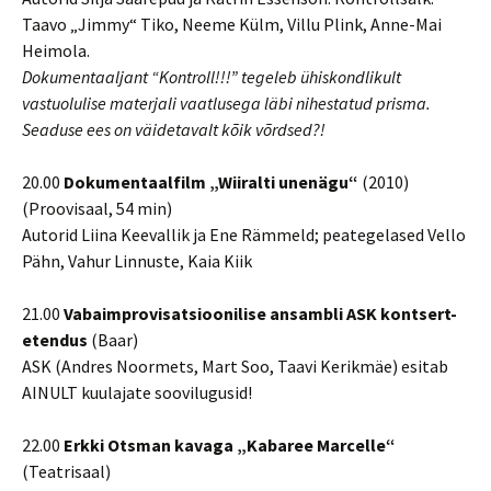
Taavo „Jimmy“ Tiko, Neeme Külm, Villu Plink, Anne-Mai
Heimola.
Dokumentaaljant “Kontroll!!!” tegeleb ühiskondlikult
vastuolulise materjali vaatlusega läbi nihestatud prisma.
Seaduse ees on väidetavalt kõik võrdsed?!
20.00
Dokumentaalfilm „Wiiralti unenägu“
(2010)
(Proovisaal, 54 min)
Autorid Liina Keevallik ja Ene Rämmeld; peategelased Vello
Pähn, Vahur Linnuste, Kaia Kiik
21.00
Vabaimprovisatsioonilise ansambli ASK kontsert-
etendus
(Baar)
ASK (Andres Noormets, Mart Soo, Taavi Kerikmäe) esitab
AINULT kuulajate soovilugusid!
22.00
Erkki Otsman kavaga „Kabaree Marcelle“
(Teatrisaal)