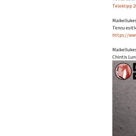
Teleklipp 
Maikelluke
Tencu esitl
https://w
Maikelluke
Chintis Lun