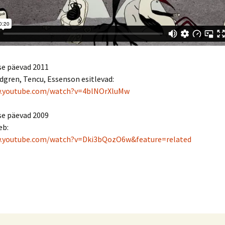
se päevad 2011
dgren, Tencu, Essenson esitlevad:
w.youtube.com/watch?v=4blNOrXluMw
se päevad 2009
eb:
w.youtube.com/watch?v=Dki3bQozO6w&feature=related