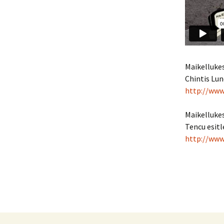
Maikelluke
Chintis Lun
http://ww
Maikelluke
Tencu esitl
http://ww