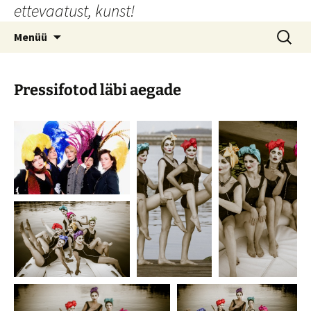
ettevaatust, kunst!
Liigu
sisu
Otsi:
Menüü
juurde
Pressifotod läbi aegade