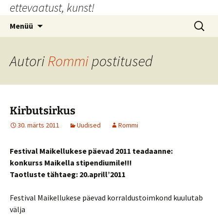
ettevaatust, kunst!
Liigu
sisu
Otsi:
Menüü
juurde
Autori
Rommi
postitused
Kirbutsirkus
30. märts 2011
Uudised
Rommi
Festival Maikellukese päevad 2011 teadaanne:
konkurss Maikella stipendiumile!!!
Taotluste tähtaeg: 20.aprill’2011
Festival Maikellukese päevad korraldustoimkond kuulutab
välja